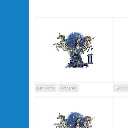
Eenhoorns
Alfabetten
Eenhoo