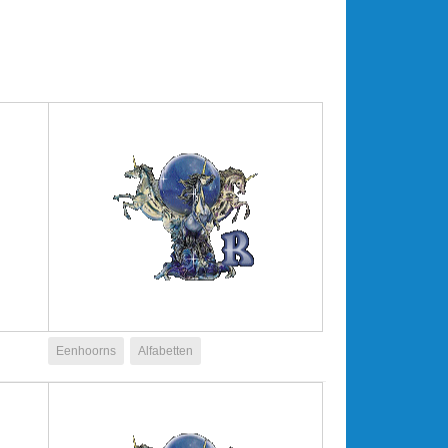
Eenhoorns
Alfabetten