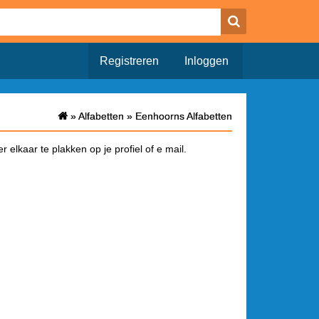
Registreren
Inloggen
»
»
Alfabetten
Alfabetten
»
»
Eenhoorns Alfabetten
Eenhoorns Alfabetten
elkaar te plakken op je profiel of e mail.