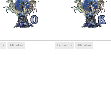
rns
Alfabetten
Eenhoorns
Alfabetten