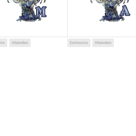
rns
Alfabetten
Eenhoorns
Alfabetten