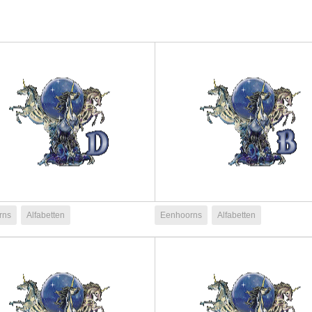
rns
Alfabetten
Eenhoorns
Alfabetten