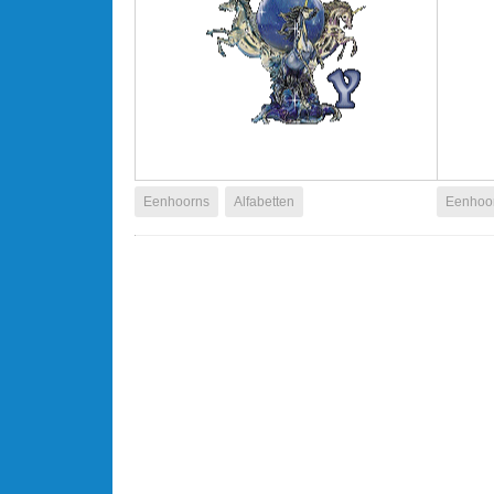
Eenhoorns
Alfabetten
Eenhoo