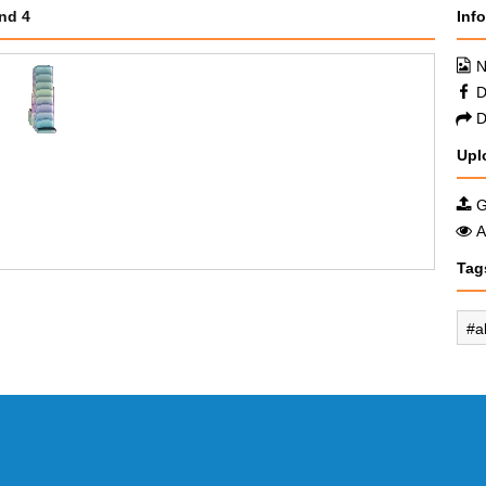
nd 4
Inf
N
D
D
Upl
G
A
Tag
a