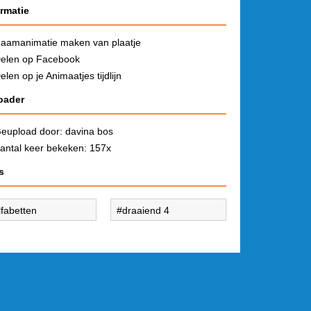
ormatie
aamanimatie maken van plaatje
elen op Facebook
elen op je Animaatjes tijdlijn
oader
eupload door:
davina bos
antal keer bekeken: 157x
s
lfabetten
draaiend 4