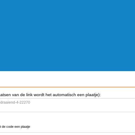
aatsen van de link wordt het automatisch een plaatje):
t de code een plaatje