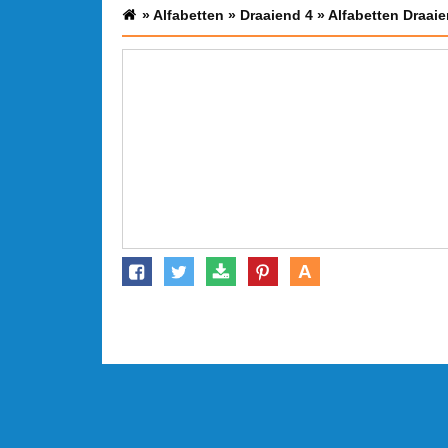
»
Alfabetten
»
Draaiend 4
»
Alfabetten Draaie
A