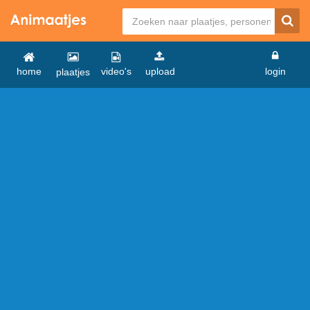
home
video's
upload
login
plaatjes