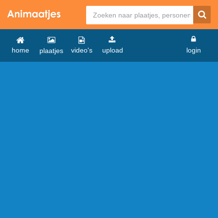
home
video's
upload
login
plaatjes