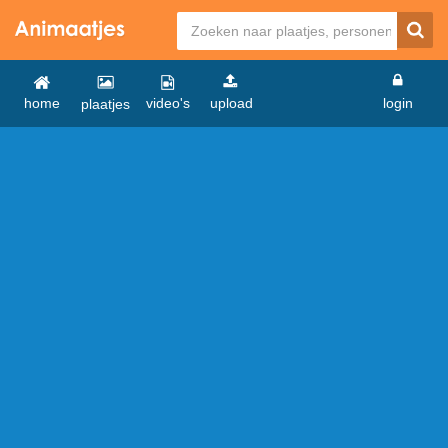
home
video's
upload
login
plaatjes