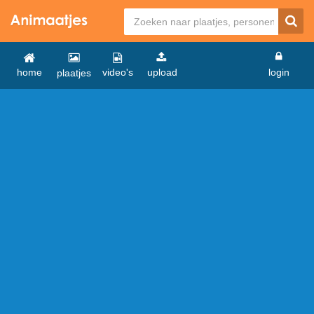
home
video's
upload
login
plaatjes