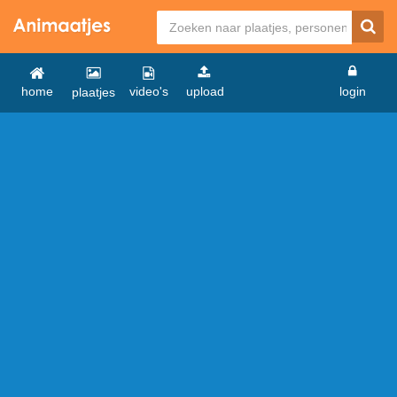
home
video's
upload
login
plaatjes