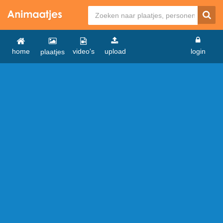
home
video's
upload
login
plaatjes