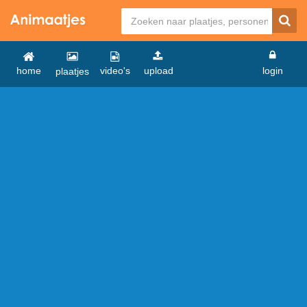
home
video's
upload
login
plaatjes