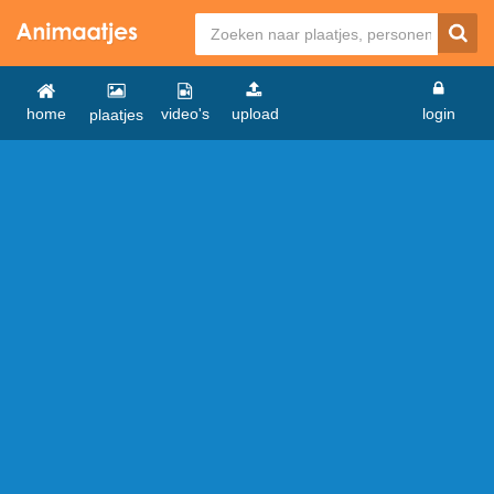
home
video's
upload
login
plaatjes