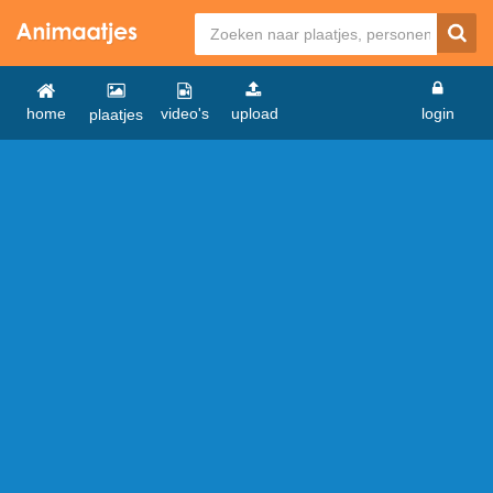
home
video's
upload
login
plaatjes