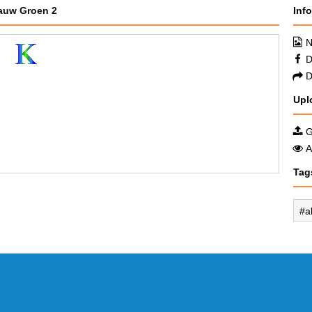
lauw Groen 2
Inf
N
D
D
Upl
G
A
Tag
a