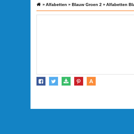
»
Alfabetten
»
Blauw Groen 2
»
Alfabetten B
A