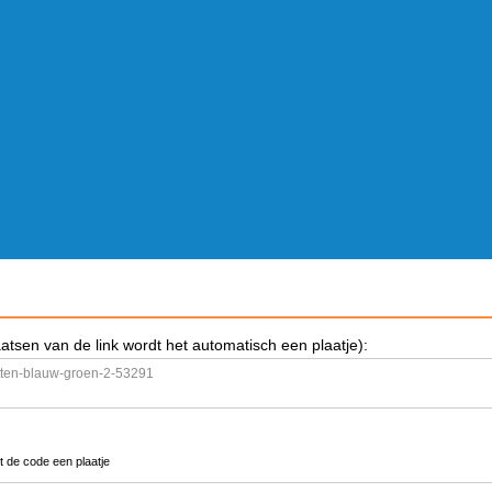
aatsen van de link wordt het automatisch een plaatje):
t de code een plaatje