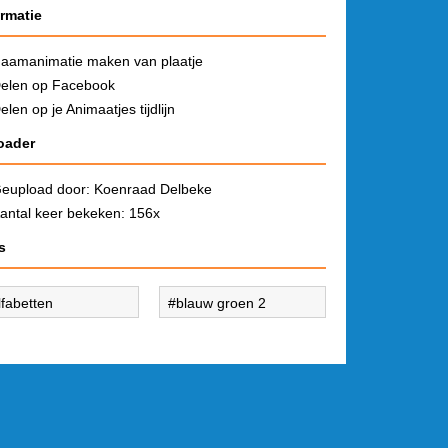
ormatie
aamanimatie maken van plaatje
elen op Facebook
elen op je Animaatjes tijdlijn
oader
eupload door:
Koenraad Delbeke
antal keer bekeken: 156x
s
lfabetten
blauw groen 2