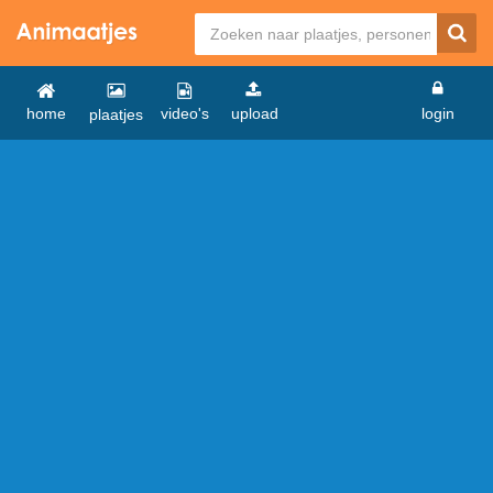
home
video's
upload
login
plaatjes