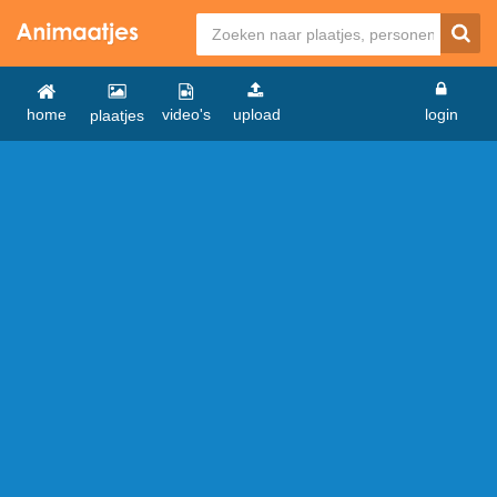
home
video's
upload
login
plaatjes