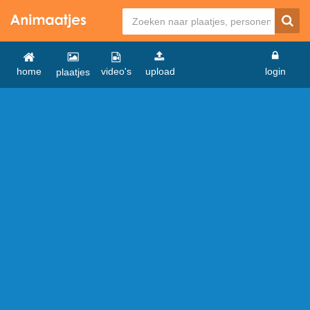
home
video's
upload
login
plaatjes