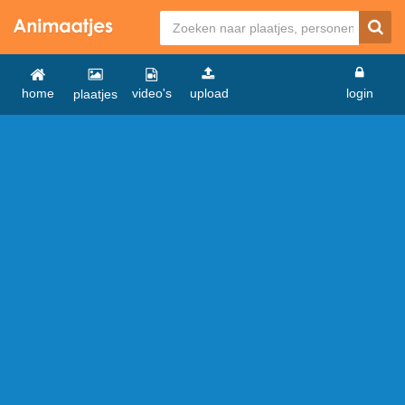
home
video's
upload
login
plaatjes