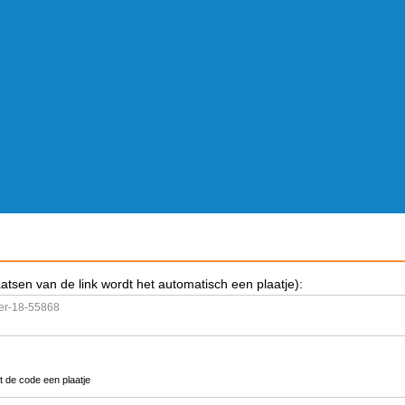
aatsen van de link wordt het automatisch een plaatje):
t de code een plaatje