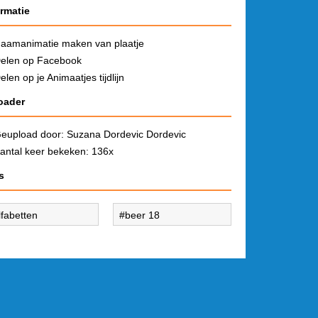
ormatie
aamanimatie maken van plaatje
elen op Facebook
elen op je Animaatjes tijdlijn
oader
eupload door:
Suzana Dordevic Dordevic
antal keer bekeken: 136x
s
lfabetten
beer 18