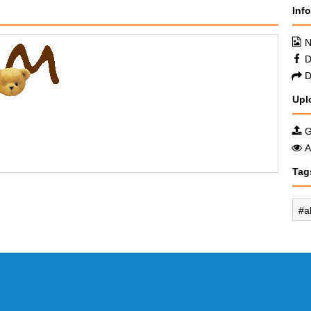
Inf
N
D
D
Upl
G
A
Tag
a