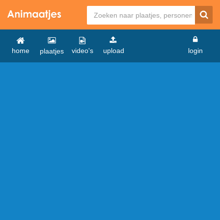
home
video's
upload
login
plaatjes