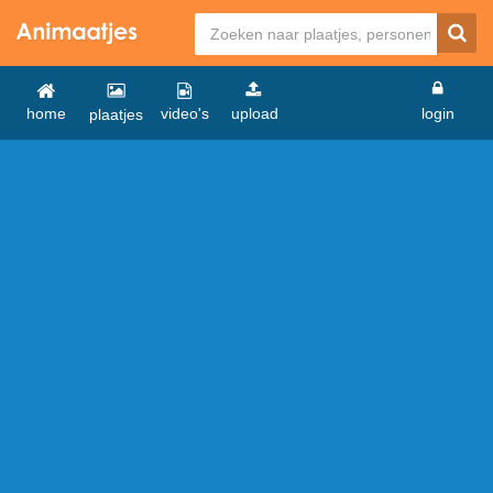
home
video's
upload
login
plaatjes