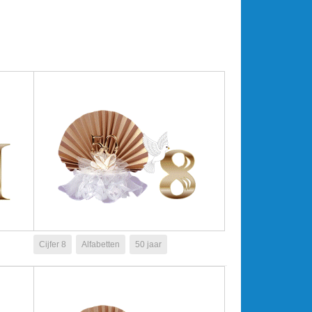
Cijfer 8
Alfabetten
50 jaar