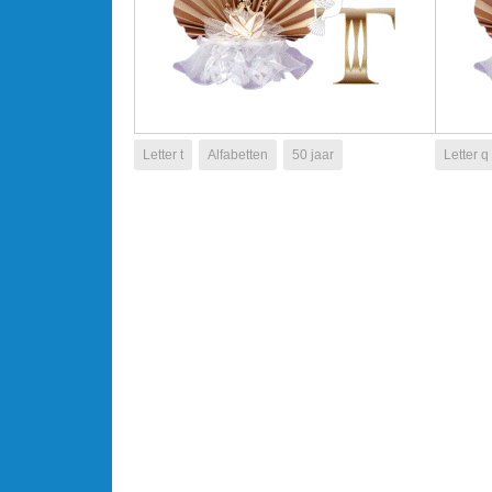
Letter t
Alfabetten
50 jaar
Letter q