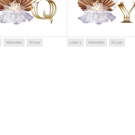
Alfabetten
50 jaar
Letter y
Alfabetten
50 jaar