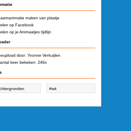
ormatie
aamanimatie maken van plaatje
elen op Facebook
elen op je Animaatjes tijdlijn
oader
eupload door:
Yvonne Verkuijlen
antal keer bekeken: 246x
s
chtergronden
wit