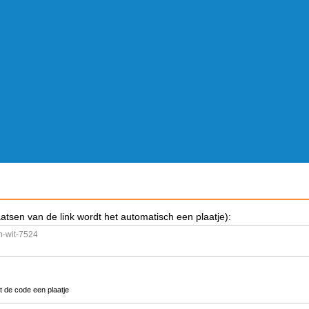
aatsen van de link wordt het automatisch een plaatje):
t de code een plaatje