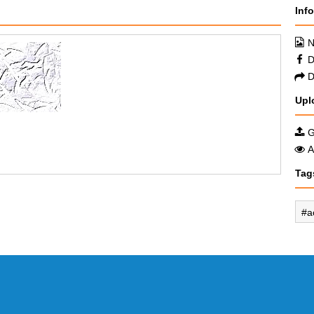
Inf
N
D
D
Upl
G
A
Tag
a