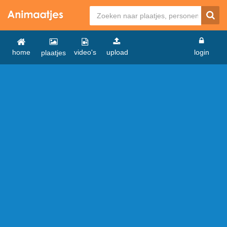
home
video's
upload
login
plaatjes