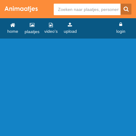
home
video's
upload
login
plaatjes