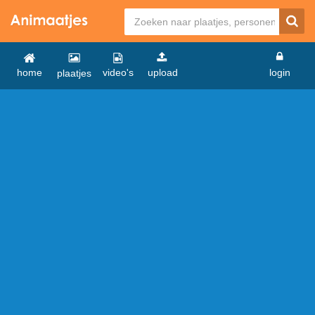
home
video's
upload
login
plaatjes