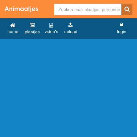
home
video's
upload
login
plaatjes