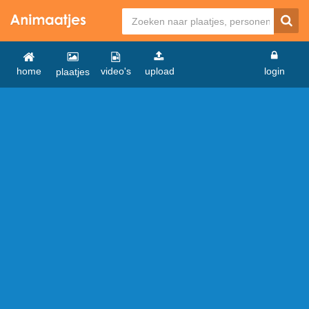
home
video's
upload
login
plaatjes