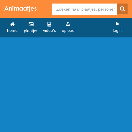
home
video's
upload
login
plaatjes