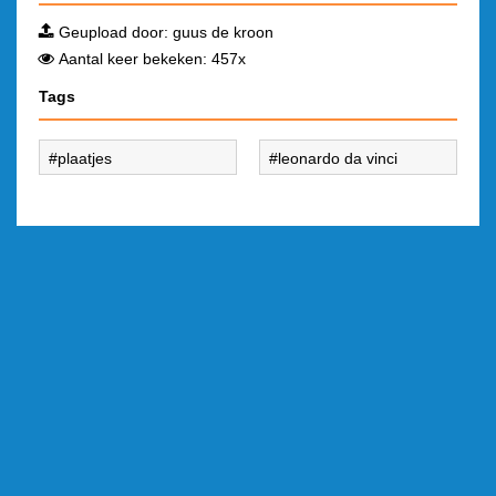
Geupload door:
guus de kroon
Aantal keer bekeken: 457x
Tags
plaatjes
leonardo da vinci