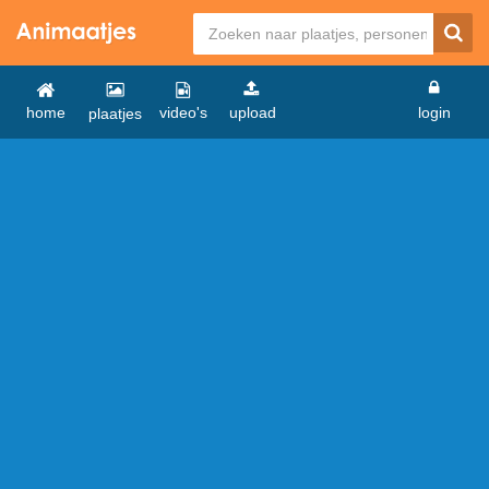
home
video's
upload
login
plaatjes