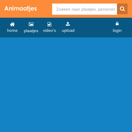
home
video's
upload
login
plaatjes