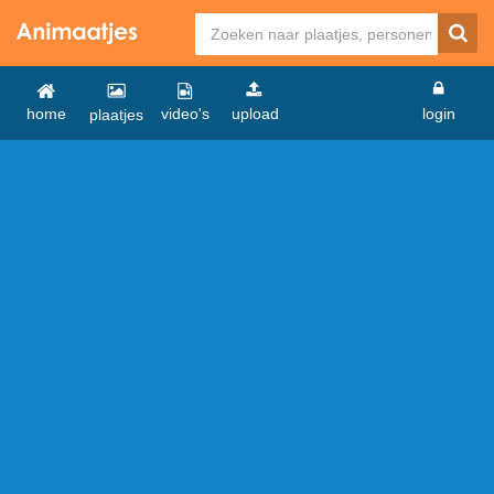
home
video's
upload
login
plaatjes