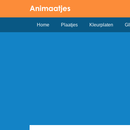
Home
Plaatjes
Kleurplaten
GI