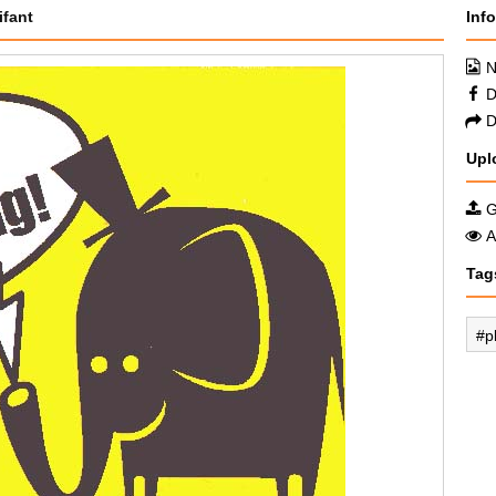
ifant
Inf
N
D
D
Upl
G
A
Tag
p