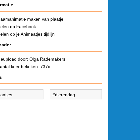
ormatie
aamanimatie maken van plaatje
elen op Facebook
elen op je Animaatjes tijdlijn
oader
eupload door:
Olga Rademakers
antal keer bekeken: 737x
s
laatjes
dierendag