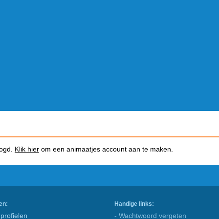
logd.
Klik hier
om een animaatjes account aan te maken.
en:
Handige links:
profielen
- Wachtwoord vergeten