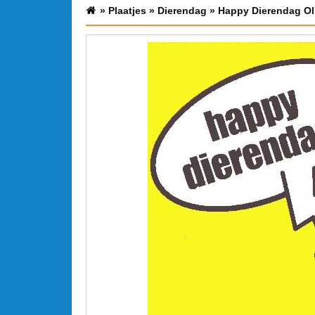
»
Plaatjes
»
Dierendag
»
Happy Dierendag Ol