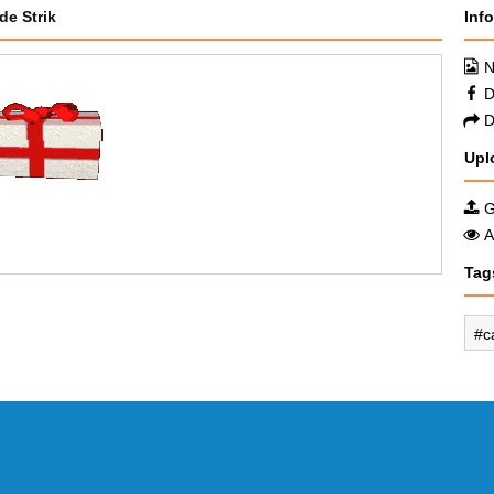
e Strik
Inf
N
D
D
Upl
G
A
Tag
c