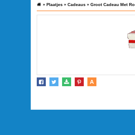
»
Plaatjes
»
Cadeaus
»
Groot Cadeau Met Rod
A