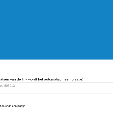
aatsen van de link wordt het automatisch een plaatje):
t de code een plaatje