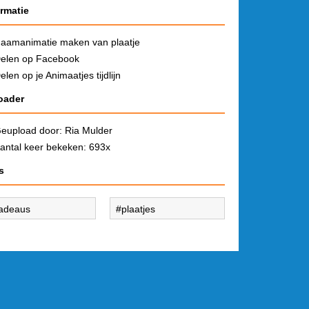
ormatie
aamanimatie maken van plaatje
elen op Facebook
elen op je Animaatjes tijdlijn
oader
eupload door:
Ria Mulder
antal keer bekeken: 693x
s
adeaus
plaatjes