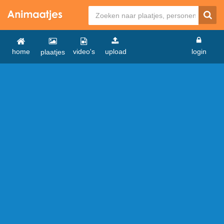
home
video's
upload
login
plaatjes