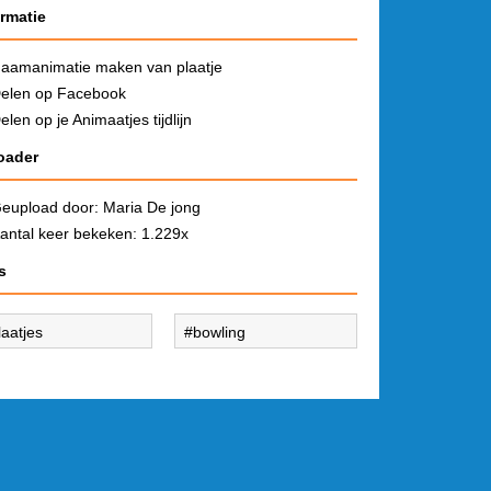
ormatie
aamanimatie maken van plaatje
elen op Facebook
elen op je Animaatjes tijdlijn
oader
eupload door:
Maria De jong
antal keer bekeken: 1.229x
s
laatjes
bowling