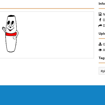
Inf
N
D
D
Upl
G
A
Tag
p