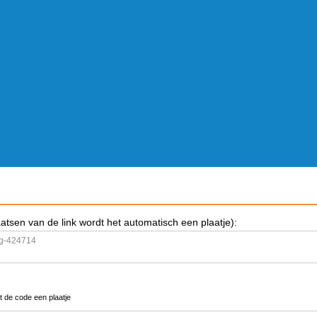
aatsen van de link wordt het automatisch een plaatje):
t de code een plaatje