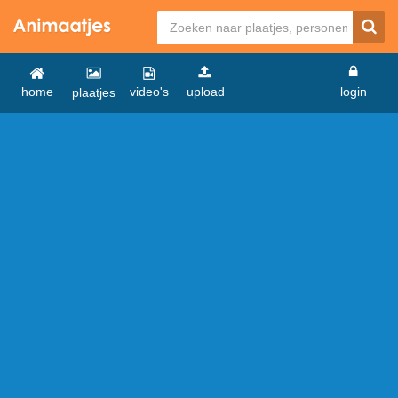
home
video's
upload
login
plaatjes