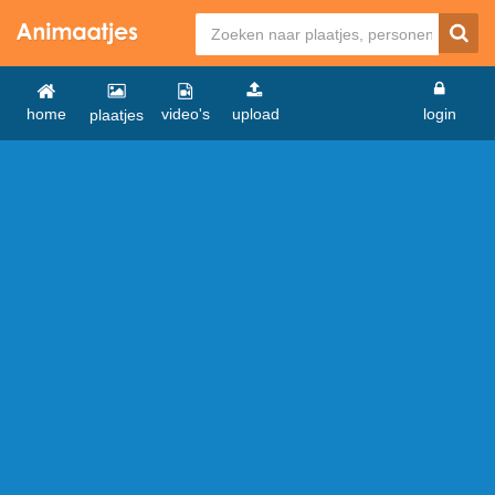
home
video's
upload
login
plaatjes