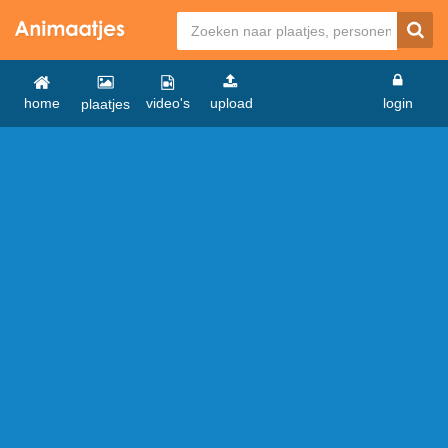
home
video's
upload
login
plaatjes