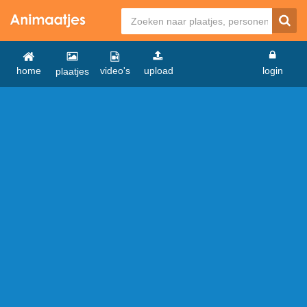
home
video's
upload
login
plaatjes