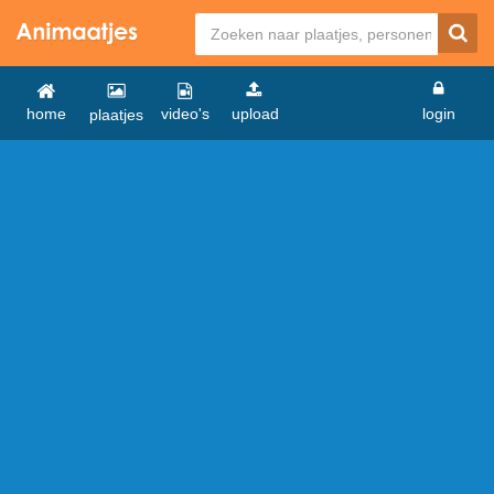
home
video's
upload
login
plaatjes