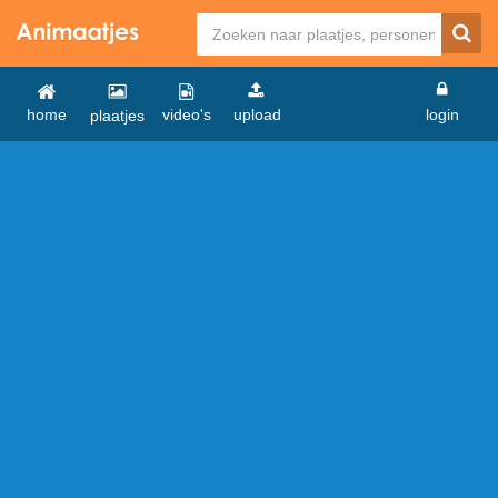
home
video's
upload
login
plaatjes