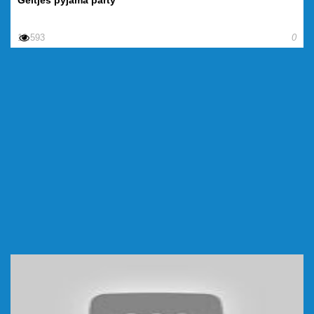
Geitjes pyjama party
19.593
0