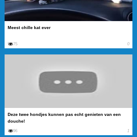
Meest chille kat ever
5.175
0
Deze twee hondjes kunnen pas echt genieten van een
douche!
3.296
1