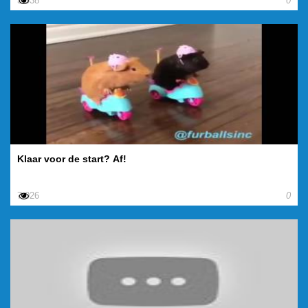
3.038
0
Klaar voor de start? Af!
7.026
0