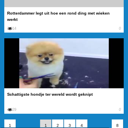
Rotterdammer legt uit hoe een rond ding met wieken
werkt
3.014
0
Schattigste hondje ter wereld wordt geknipt
4.329
0
1
1
2
3
4
8