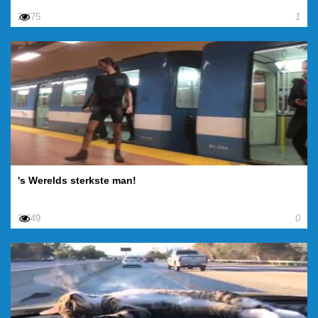
2.475
1
's Werelds sterkste man!
3.649
0