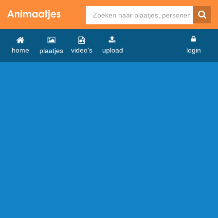
home
video's
upload
login
plaatjes