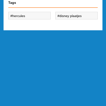
Tags
hercules
disney plaatjes