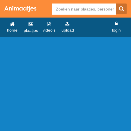
home
video's
upload
login
plaatjes