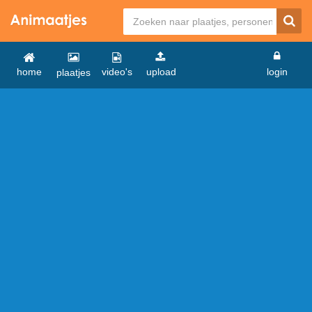
home
video's
upload
login
plaatjes