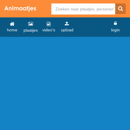
home
video's
upload
login
plaatjes