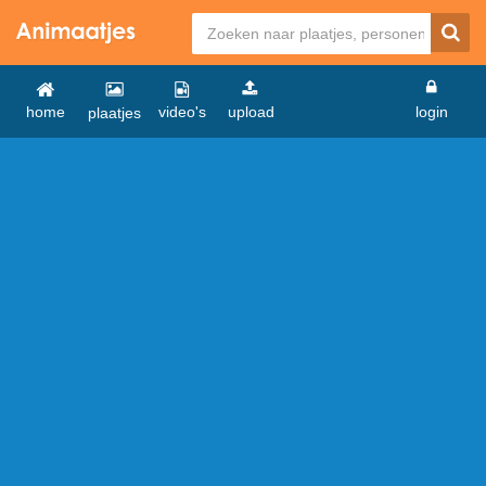
home
video's
upload
login
plaatjes