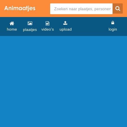
home
video's
upload
login
plaatjes